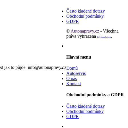
Často kladené dotazy
Obchodní podmínky
GDPR
©
Autonapravy.cz
- Všechna
práva vyhrazena
.
Kde doručujeme
Hlavní menu
d jak to půjde. info@autonapravy.cz
Domů
Autoservis
O nás
Kontakt
Obchodní podmínky a GDPR
Často kladené dotazy
Obchodní podmínky
GDPR