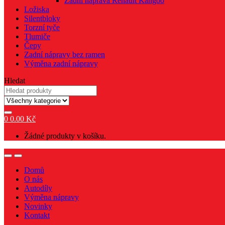
Zadní náprava Renault Kangoo
Ložiska
Silentbloky
Torzní tyče
Tlumiče
Čepy
Zadní nápravy bez ramen
Výměna zadní nápravy
Hledat
0
0.00
Kč
Žádné produkty v košíku.
Domů
O nás
Autodíly
Výměna nápravy
Novinky
Kontakt