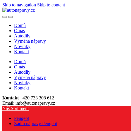
Skip to navigation
Skip to content
Domů
O nás
Autodíly
Výměna nápravy
Novinky
Kontakt
Domů
O nás
Autodíly
Výměna nápravy
Novinky
Kontakt
Kontakt
+420 733 308 612
Email: info@autonapravy.cz
Náš Sortiment
Peugeot
Zadní nápravy Peugeot