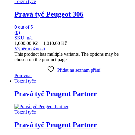
Torzní tyče
Pravá tyč Peugeot 306
0
out of 5
(0)
SKU: n/a
1,000.00
Kč
–
1,010.00
Kč
Výběr možností
This product has multiple variants. The options may be
chosen on the product page
Přidat na seznam přání
Porovnat
Torzní tyče
Pravá tyč Peugeot Partner
Torzní tyče
Pravá tyč Peugeot Partner