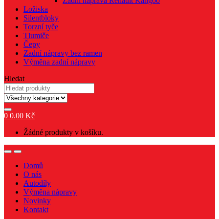
Zadní náprava Renault Kangoo
Ložiska
Silentbloky
Torzní tyče
Tlumiče
Čepy
Zadní nápravy bez ramen
Výměna zadní nápravy
Hledat
0
0.00
Kč
Žádné produkty v košíku.
Domů
O nás
Autodíly
Výměna nápravy
Novinky
Kontakt