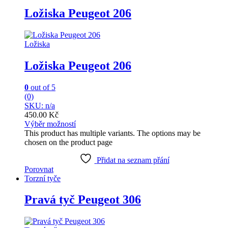
Ložiska Peugeot 206
Ložiska
Ložiska Peugeot 206
0
out of 5
(0)
SKU: n/a
450.00
Kč
Výběr možností
This product has multiple variants. The options may be
chosen on the product page
Přidat na seznam přání
Porovnat
Torzní tyče
Pravá tyč Peugeot 306