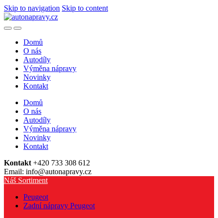
Skip to navigation
Skip to content
Domů
O nás
Autodíly
Výměna nápravy
Novinky
Kontakt
Domů
O nás
Autodíly
Výměna nápravy
Novinky
Kontakt
Kontakt
+420 733 308 612
Email: info@autonapravy.cz
Náš Sortiment
Peugeot
Zadní nápravy Peugeot