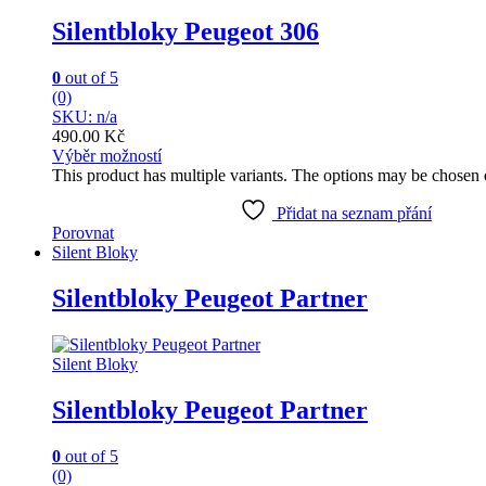
Silentbloky Peugeot 306
0
out of 5
(0)
SKU: n/a
490.00
Kč
Výběr možností
This product has multiple variants. The options may be chosen
Přidat na seznam přání
Porovnat
Silent Bloky
Silentbloky Peugeot Partner
Silent Bloky
Silentbloky Peugeot Partner
0
out of 5
(0)