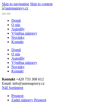
Skip to navigation
Skip to content
Domů
O nás
Autodíly
Výměna nápravy
Novinky
Kontakt
Domů
O nás
Autodíly
Výměna nápravy
Novinky
Kontakt
Kontakt
+420 733 308 612
Email: info@autonapravy.cz
Náš Sortiment
Peugeot
Zadní nápravy Peugeot