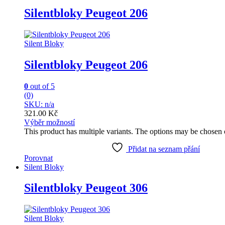
Silentbloky Peugeot 206
Silent Bloky
Silentbloky Peugeot 206
0
out of 5
(0)
SKU: n/a
321.00
Kč
Výběr možností
This product has multiple variants. The options may be chosen
Přidat na seznam přání
Porovnat
Silent Bloky
Silentbloky Peugeot 306
Silent Bloky