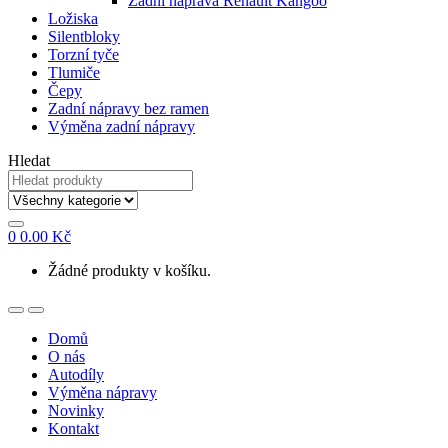
Zadní náprava Renault Kangoo
Ložiska
Silentbloky
Torzní tyče
Tlumiče
Čepy
Zadní nápravy bez ramen
Výměna zadní nápravy
Hledat
0
0.00
Kč
Žádné produkty v košíku.
Domů
O nás
Autodíly
Výměna nápravy
Novinky
Kontakt