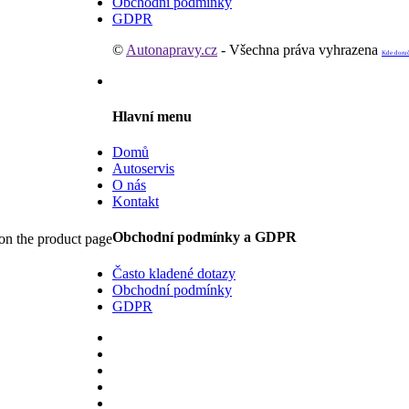
Obchodní podmínky
GDPR
©
Autonapravy.cz
- Všechna práva vyhrazena
Kde doru
Hlavní menu
Domů
Autoservis
O nás
Kontakt
Obchodní podmínky a GDPR
 on the product page
Často kladené dotazy
Obchodní podmínky
GDPR