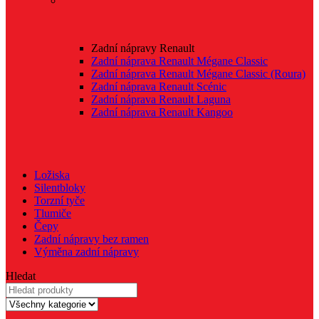
Zadní nápravy Renault
Zadní náprava Renault Mégane Classic
Zadní náprava Renault Mégane Classic (Roura)
Zadní náprava Renault Scénic
Zadní náprava Renault Laguna
Zadní náprava Renault Kangoo
Ložiska
Silentbloky
Torzní tyče
Tlumiče
Čepy
Zadní nápravy bez ramen
Výměna zadní nápravy
Hledat