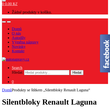
0
0.00
Kč
Žádné produkty v košíku.
Domů
O nás
Autodíly
Výměna nápravy
Novinky
Kontakt
Search
Hledat:
Hledat
0
Domů
Produkty se štítkem „Silentbloky Renault Laguna“
Silentbloky Renault Laguna