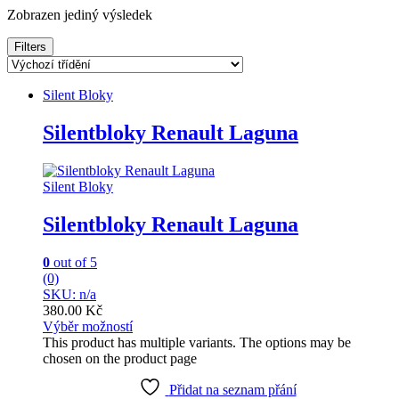
Zobrazen jediný výsledek
Filters
Silent Bloky
Silentbloky Renault Laguna
Silent Bloky
Silentbloky Renault Laguna
0
out of 5
(0)
SKU: n/a
380.00
Kč
Výběr možností
This product has multiple variants. The options may be
chosen on the product page
Přidat na seznam přání