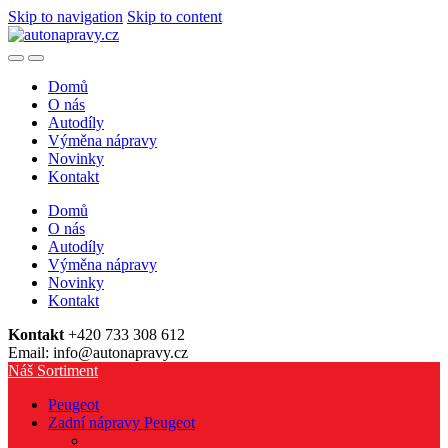
Skip to navigation
Skip to content
Domů
O nás
Autodíly
Výměna nápravy
Novinky
Kontakt
Domů
O nás
Autodíly
Výměna nápravy
Novinky
Kontakt
Kontakt
+420 733 308 612
Email: info@autonapravy.cz
Náš Sortiment
Peugeot
Zadní nápravy Peugeot