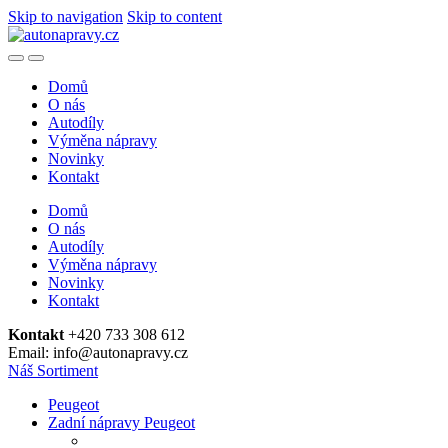
Skip to navigation
Skip to content
Domů
O nás
Autodíly
Výměna nápravy
Novinky
Kontakt
Domů
O nás
Autodíly
Výměna nápravy
Novinky
Kontakt
Kontakt
+420 733 308 612
Email: info@autonapravy.cz
Náš Sortiment
Peugeot
Zadní nápravy Peugeot