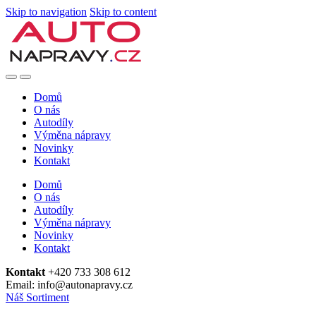
Skip to navigation
Skip to content
Domů
O nás
Autodíly
Výměna nápravy
Novinky
Kontakt
Domů
O nás
Autodíly
Výměna nápravy
Novinky
Kontakt
Kontakt
+420 733 308 612
Email: info@autonapravy.cz
Náš Sortiment