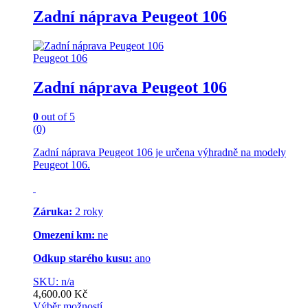
Zadní náprava Peugeot 106
Peugeot 106
Zadní náprava Peugeot 106
0
out of 5
(0)
Zadní náprava Peugeot 106 je určena výhradně na modely
Peugeot 106.
Záruka:
2 roky
Omezení km:
ne
Odkup starého kusu:
ano
SKU: n/a
4,600.00
Kč
Výběr možností