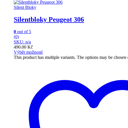
Silent Bloky
Silentbloky Peugeot 306
0
out of 5
(0)
SKU: n/a
490.00
Kč
Výběr možností
This product has multiple variants. The options may be chosen