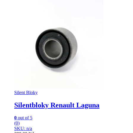
Silent Bloky
Silentbloky Renault Laguna
0
out of 5
(0)
SKU: n/a