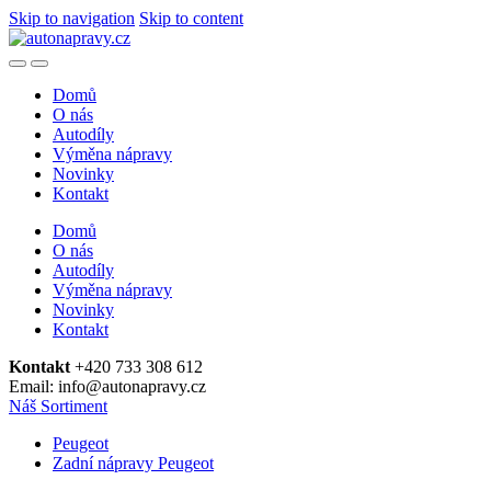
Skip to navigation
Skip to content
Domů
O nás
Autodíly
Výměna nápravy
Novinky
Kontakt
Domů
O nás
Autodíly
Výměna nápravy
Novinky
Kontakt
Kontakt
+420 733 308 612
Email: info@autonapravy.cz
Náš Sortiment
Peugeot
Zadní nápravy Peugeot