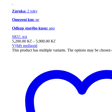
Záruka:
2 roky
Omezení km:
ne
Odkup starého kusu:
ano
SKU: n/a
5,200.00
Kč
–
5,900.00
Kč
Výběr možností
This product has multiple variants. The options may be chosen