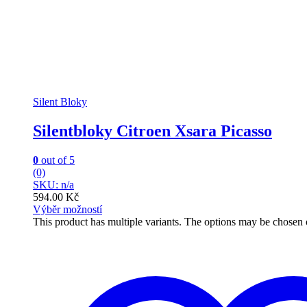
Silent Bloky
Silentbloky Citroen Xsara Picasso
0
out of 5
(0)
SKU: n/a
594.00
Kč
Výběr možností
This product has multiple variants. The options may be chosen