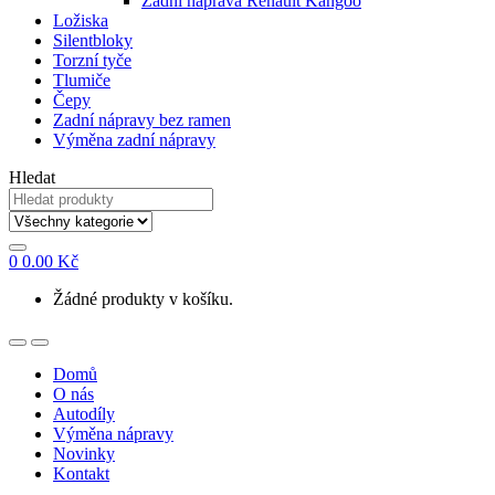
Zadní náprava Renault Kangoo
Ložiska
Silentbloky
Torzní tyče
Tlumiče
Čepy
Zadní nápravy bez ramen
Výměna zadní nápravy
Hledat
0
0.00
Kč
Žádné produkty v košíku.
Domů
O nás
Autodíly
Výměna nápravy
Novinky
Kontakt