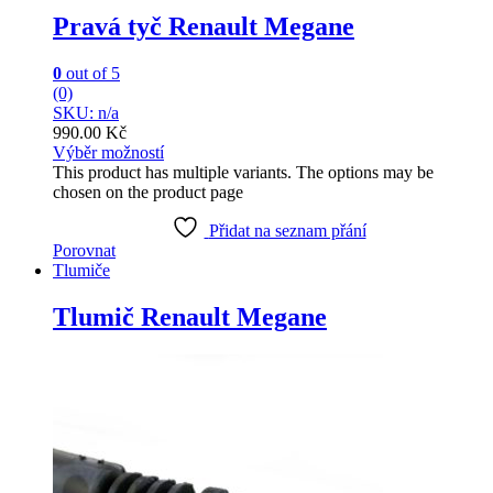
Pravá tyč Renault Megane
0
out of 5
(0)
SKU: n/a
990.00
Kč
Výběr možností
This product has multiple variants. The options may be
chosen on the product page
Přidat na seznam přání
Porovnat
Tlumiče
Tlumič Renault Megane