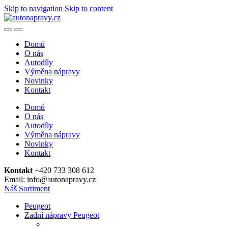
Skip to navigation
Skip to content
Domů
O nás
Autodíly
Výměna nápravy
Novinky
Kontakt
Domů
O nás
Autodíly
Výměna nápravy
Novinky
Kontakt
Kontakt
+420 733 308 612
Email: info@autonapravy.cz
Náš Sortiment
Peugeot
Zadní nápravy Peugeot