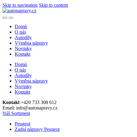
Skip to navigation
Skip to content
Domů
O nás
Autodíly
Výměna nápravy
Novinky
Kontakt
Domů
O nás
Autodíly
Výměna nápravy
Novinky
Kontakt
Kontakt
+420 733 308 612
Email: info@autonapravy.cz
Náš Sortiment
Peugeot
Zadní nápravy Peugeot