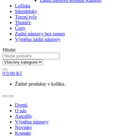
Zadní náprava Renault Kangoo
Ložiska
Silentbloky
Torzní tyče
Tlumiče
Čepy
Zadní nápravy bez ramen
Výměna zadní nápravy
Hledat
0
0.00
Kč
Žádné produkty v košíku.
Domů
O nás
Autodíly
Výměna nápravy
Novinky
Kontakt