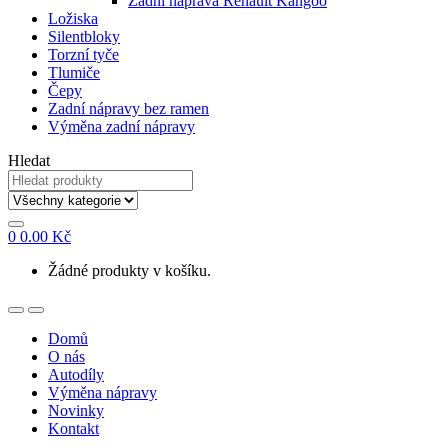
Zadní náprava Renault Kangoo
Ložiska
Silentbloky
Torzní tyče
Tlumiče
Čepy
Zadní nápravy bez ramen
Výměna zadní nápravy
Hledat
0
0.00
Kč
Žádné produkty v košíku.
Domů
O nás
Autodíly
Výměna nápravy
Novinky
Kontakt