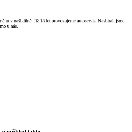
nu v naší dílně. Již 18 let provozujeme autoservis. Nasbírali jsme
ímo u nás.
 například takto