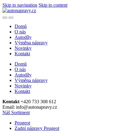
Skip to navigation
Skip to content
Domů
O nás
Autodíly
Výměna nápravy
Novinky
Kontakt
Domů
O nás
Autodíly
Výměna nápravy
Novinky
Kontakt
Kontakt
+420 733 308 612
Email: info@autonapravy.cz
Náš Sortiment
Peugeot
Zadní nápravy Peugeot