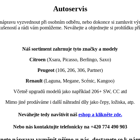
Autoservis
 nápravu vyzvednout při osobním odběru, nebo dokonce si zamluvit výmě
šeností a rádi vám pomůžeme. Neváhejte a objednejte si prohlídku př
Náš sortiment zahrnuje tyto značky a modely
Citroen
(Xsara, Picasso, Berlingo, Saxo)
Peugeot
(106, 206, 306, Partner)
Renault
(Laguna, Megane, Scénic, Kangoo)
Včetně upgradů modelů jako například 206+ SW, CC atd
Mimo jiné prodáváme i další náhradní díly jako čepy, ložiska, atp.
Neváhejte tedy navštívit náš
eshop a klikněte zde.
Nebo nás kontaktujte telefonicky na +420 774 490 903
nete nápravu vyměnit přímo u nás, dostanete se k nám