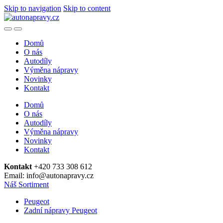
Skip to navigation
Skip to content
Domů
O nás
Autodíly
Výměna nápravy
Novinky
Kontakt
Domů
O nás
Autodíly
Výměna nápravy
Novinky
Kontakt
Kontakt
+420 733 308 612
Email: info@autonapravy.cz
Náš Sortiment
Peugeot
Zadní nápravy Peugeot