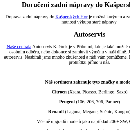
Doručení zadní nápravy do Kašper
Doprava zadní nápravy do
Kašperských Hor
je možná kurýrem a zak
nutnosti výkupu staré nápravy.
Autoservis
Naše centrála
Autoservis Kačírek je v Příbrami, kde je také možné
osobním odběru, nebo dokonce si zamluvit výměnu v naší dílně. J
autoservis. Nasbírali jsme mnoho zkušeností a rádi vám pomůžeme. N
prohlídku přímo u nás.
Náš sortiment zahrnuje tyto značky a mode
Citroen
(Xsara, Picasso, Berlingo, Saxo)
Peugeot
(106, 206, 306, Partner)
Renault
(Laguna, Megane, Scénic, Kangoo
Včetně upgradů modelů jako například 206+ SW, 