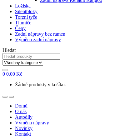
Zadní náprava Renault Kangoo
Ložiska
Silentbloky
Torzní tyče
Tlumiče
Čepy
Zadní nápravy bez ramen
Výměna zadní nápravy
Hledat
0
0.00
Kč
Žádné produkty v košíku.
Domů
O nás
Autodíly
Výměna nápravy
Novinky
Kontakt